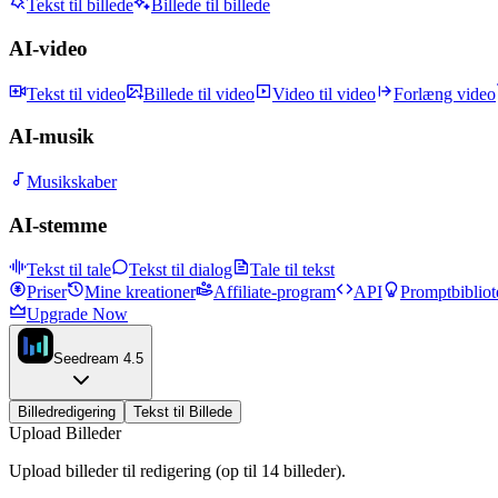
Tekst til billede
Billede til billede
AI-video
Tekst til video
Billede til video
Video til video
Forlæng video
AI-musik
Musikskaber
AI-stemme
Tekst til tale
Tekst til dialog
Tale til tekst
Priser
Mine kreationer
Affiliate-program
API
Promptbibliot
Upgrade Now
Seedream 4.5
Billedredigering
Tekst til Billede
Upload Billeder
Upload billeder til redigering (op til 14 billeder).