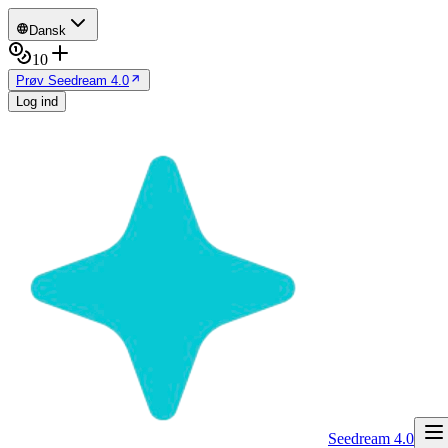
Dansk
10
Prøv Seedream 4.0
Log ind
Seedream 4.0