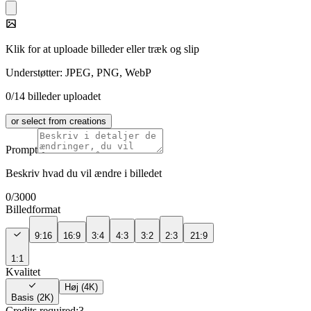
Klik for at uploade billeder eller træk og slip
Understøtter: JPEG, PNG, WebP
0/14 billeder uploadet
or select from creations
Prompt
Beskriv hvad du vil ændre i billedet
0
/
3000
Billedformat
9:16
16:9
3:4
4:3
3:2
2:3
21:9
1:1
Kvalitet
Høj (4K)
Basis (2K)
Credits required:
3