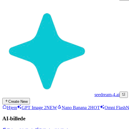
seedream-4.ai
Create New
Hjem
GPT Image 2
NEW
Nano Banana 2
HOT
Omni Flash
AI-billede