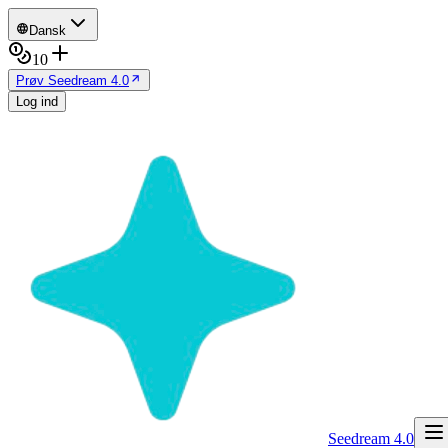
Dansk
10
Prøv Seedream 4.0
Log ind
Seedream 4.0