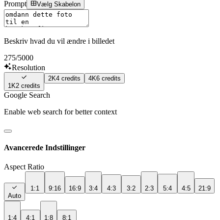
Prompt
Vælg Skabelon
Beskriv hvad du vil ændre i billedet
275
/5000
Resolution
2K
4
credits
4K
6
credits
1K
2
credits
Google Search
Enable web search for better context
Avancerede Indstillinger
Aspect Ratio
1:1
9:16
16:9
3:4
4:3
3:2
2:3
5:4
4:5
21:9
Auto
1:4
4:1
1:8
8:1