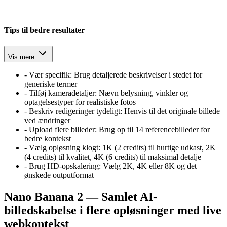
Tips til bedre resultater
Vis mere
-
Vær specifik: Brug detaljerede beskrivelser i stedet for
generiske termer
-
Tilføj kameradetaljer: Nævn belysning, vinkler og
optagelsestyper for realistiske fotos
-
Beskriv redigeringer tydeligt: Henvis til det originale billede
ved ændringer
-
Upload flere billeder: Brug op til 14 referencebilleder for
bedre kontekst
-
Vælg opløsning klogt: 1K (2 credits) til hurtige udkast, 2K
(4 credits) til kvalitet, 4K (6 credits) til maksimal detalje
-
Brug HD-opskalering: Vælg 2K, 4K eller 8K og det
ønskede outputformat
Nano Banana 2 — Samlet AI-
billedskabelse i flere opløsninger med live
webkontekst