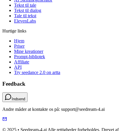
Tekst til tale
Tekst til dialog
Tale til tekst
ElevenLabs
Hurtige links
Hjem
Priser
Mine kreationer
Prompt-bibliotek
Affiliate
API
Try seedance 2.0 on artta
Feedback
Indsend
Andre måder at kontakte os på: support@seedream-4.ai
© 2025 • Seedream-4.ai Alle rettigheder forbeholdes. Drevet af