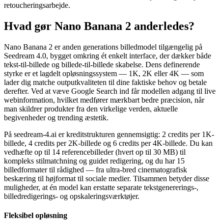
retoucheringsarbejde.
Hvad gør Nano Banana 2 anderledes?
Nano Banana 2 er anden generations billedmodel tilgængelig på
Seedream 4.0, bygget omkring ét enkelt interface, der dækker både
tekst-til-billede og billede-til-billede skabelse. Dens definerende
styrke er et lagdelt opløsningssystem — 1K, 2K eller 4K — som
lader dig matche outputkvaliteten til dine faktiske behov og betale
derefter. Ved at væve Google Search ind får modellen adgang til live
webinformation, hvilket medfører mærkbart bedre præcision, når
man skildrer produkter fra den virkelige verden, aktuelle
begivenheder og trending æstetik.
På seedream-4.ai er kreditstrukturen gennemsigtig: 2 credits per 1K-
billede, 4 credits per 2K-billede og 6 credits per 4K-billede. Du kan
vedhæfte op til 14 referencebilleder (hvert op til 30 MB) til
kompleks stilmatchning og guidet redigering, og du har 15
billedformater til rådighed — fra ultra-bred cinematografisk
beskæring til højformat til sociale medier. Tilsammen betyder disse
muligheder, at én model kan erstatte separate tekstgenererings-,
billedredigerings- og opskaleringsværktøjer.
Fleksibel opløsning