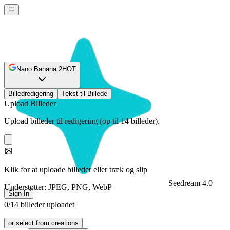
Nano Banana 2
HOT
Billedredigering
Tekst til Billede
Upload Billeder
Upload billeder til redigering (op til 14 billeder).
Klik for at uploade billeder eller træk og slip
Seedream 4.0
Understøtter: JPEG, PNG, WebP
Sign In
0/14 billeder uploadet
or select from creations