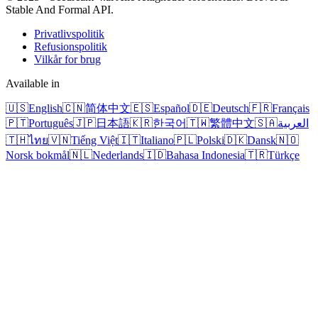
Stable And Formal API.
Privatlivspolitik
Refusionspolitik
Vilkår for brug
Available in
🇺🇸
English
🇨🇳
简体中文
🇪🇸
Español
🇩🇪
Deutsch
🇫🇷
Français
🇵🇹
Português
🇯🇵
日本語
🇰🇷
한국어
🇹🇼
繁體中文
🇸🇦
العربية
🇹🇭
ไทย
🇻🇳
Tiếng Việt
🇮🇹
Italiano
🇵🇱
Polski
🇩🇰
Dansk
🇳🇴
Norsk bokmål
🇳🇱
Nederlands
🇮🇩
Bahasa Indonesia
🇹🇷
Türkçe