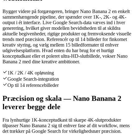
Bygger videre på forgængeren, bringer Nano Banana 2 en enkelt
sammenhængende pipeline, der spænder over 1K-, 2K- og 4K-
output i ét interface. Live Google Search-data væves ind i hver
generering, hvilket giver modellen bevidstheden til at skildra
aktuelle begivenheder, rigtige produkter og fremvoksende visuelle
trends med præcision. Referencér op til 14 billeder for finkornet
kreativ styring, og vælg mellem 15 billedformater til enhver
udgivelsesplatform. Hvad enten du har brug for et hurtigt
konceptudkast eller et poleret ultra-HD-slutbillede, vokser Nano
Banana 2 med dine kreative ambitioner.
1K / 2K / 4K opløsning
Google Search-integration
Op til 14 referencebilleder
Præcision og skala — Nano Banana 2
leverer begge dele
Fra lynhurtige 1K-konceptudkast til skarpe 4K-slutprodukter
tilpasser Nano Banana 2 sig til enhver fase af dit workflow, mens
det trækker på Google Search for virkelighedsnær præcision.